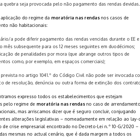
a quebra seja provocada pelo não pagamento das rendas devidas
a aplicação do regime da
moratória nas rendas
nos casos de
nto não habitacionais:
ário/a pode diferir pagamento das rendas vencidas durante o EE e
ro mês subsequente para os 12 meses seguintes em duodécimos;
icação de penalidades por mora (que abrange outros tipos de
ntos como, por exemplo, em espaços comerciais);
prevista no artigo 1041.º do Código Civil não pode ser invocada c
o de resolução, denúncia ou outra forma de extinção dos contrat
tramos expresso todos os estabelecimentos que estejam
s pelo regime de
moratória nas rendas
no caso de arrendament
acionais, mas arriscamos dizer que é seguro concluir, conjugando
centes alterações legislativas – nomeadamente em relação ao lay-
ão de crise empresarial encontrado no Decreto-Lei n.º 10-G/2020 –
o das mesmas no actual cenário, que é dada margem a todos os