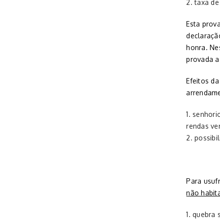
taxa de
Esta prov
declaraçã
honra. Nes
provada a
Efeitos d
arrendame
senhori
rendas ve
possibi
Para usuf
não habit
quebra 