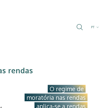
PT
FR
EN
as rendas
O regime de
moratória nas rendas
aplica-se a rendas