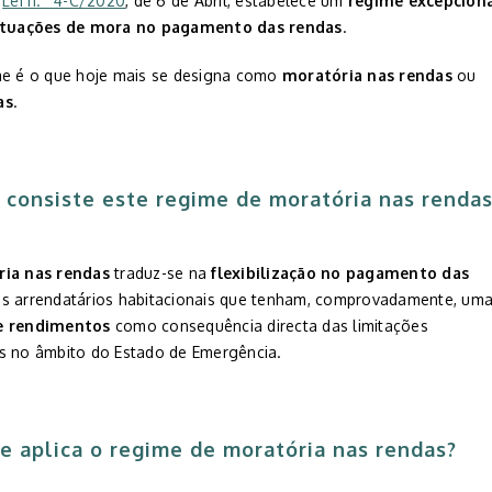
a
Lei n.º 4-C/2020
, de 6 de Abril, estabelece um
regime exce
p
cion
situações de mora no pagamento das rendas
.
me é o que hoje mais se designa como
moratória nas rendas
ou
as
.
 consiste este regime de
moratória nas renda
ia nas rendas
traduz-se na
flexibilização no pagamento das
s arrendatários habitacionais que tenham, comprovadamente, um
e rendimentos
como consequência directa das limitações
s no âmbito do Estado de Emergência.
e aplica o regime de
moratória nas rendas
?