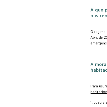
A que 
nas re
O regime
Abril de 
emergênci
A
mora
habitac
Para usuf
habitacion
quebra 