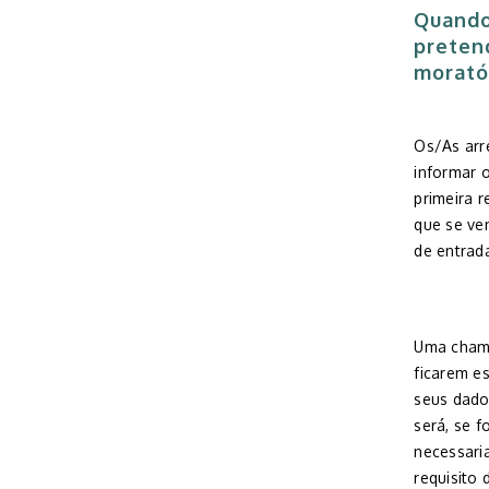
Quando
preten
morató
Os/As arr
informar o
primeira 
que se ve
de entrada
Uma chama
ficarem es
seus dado
será, se f
necessari
requisito