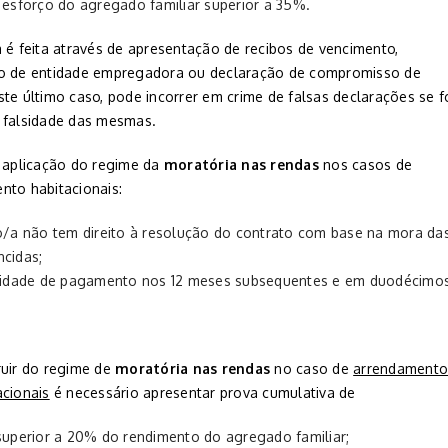
 esforço do agregado familiar superior a 35%.
a é feita através de apresentação de recibos de vencimento,
o de entidade empregadora ou declaração de compromisso de
te último caso, pode incorrer em crime de falsas declarações se f
 falsidade das mesmas.
a aplicação do regime da
moratória nas rendas
nos casos de
nto habitacionais:
o/a não tem direito à resolução do contrato com base na mora da
ncidas;
lidade de pagamento nos 12 meses subsequentes e em duodécimo
ruir do regime de
moratória nas rendas
no caso de
arrendamento
acionais
é necessário apresentar prova cumulativa de
superior a 20% do rendimento do agregado familiar;