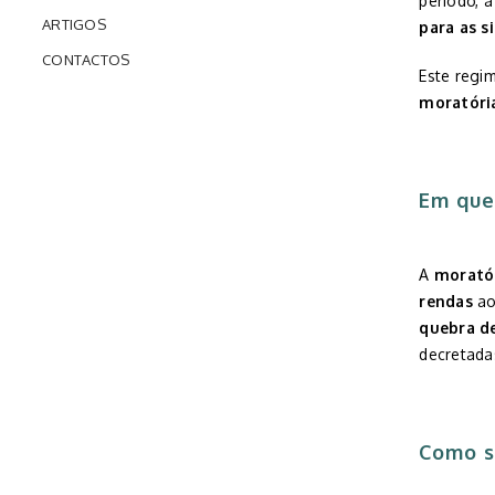
período, 
ARTIGOS
para as 
CONTACTOS
Este regi
moratóri
Em que
A
moratór
rendas
ao
quebra d
decretada
Como s