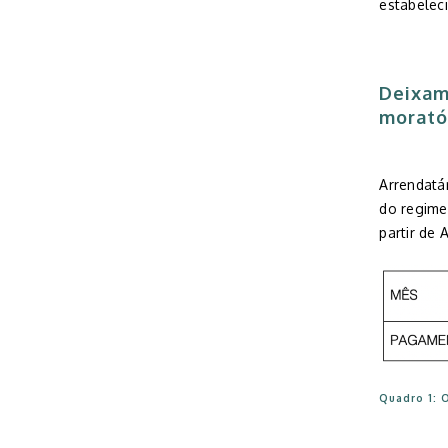
estabelec
Deixam
morató
Arrendatár
do regim
partir de 
Quadro 1: 