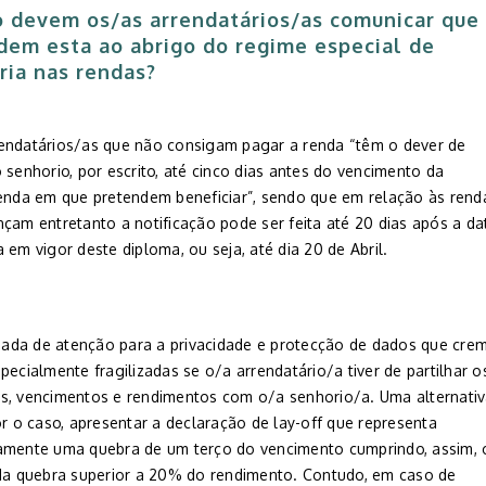
 devem os/as arrendatários/as comunicar que
dem esta ao abrigo do regime especial de
ria nas rendas
?
endatários/as que não consigam pagar a renda “têm o dever de
 senhorio, por escrito, até cinco dias antes do vencimento da
renda em que pretendem beneficiar”, sendo que em relação às rend
nçam entretanto a notificação pode ser feita até 20 dias após a da
 em vigor deste diploma, ou seja, até dia 20 de Abril.
da de atenção para a privacidade e protecção de dados que cre
pecialmente fragilizadas se o/a arrendatário/a tiver de partilhar o
s, vencimentos e rendimentos com o/a senhorio/a. Uma alternati
or o caso, apresentar a declaração de lay-off que representa
amente uma quebra de um terço do vencimento cumprindo, assim, 
 da quebra superior a 20% do rendimento. Contudo, em caso de