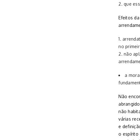
que ess
Efeitos d
arrendame
arrendat
no primei
não apl
arrendame
a mora 
fundament
Não encon
abrangido
não habit
várias re
e definiç
o espírit