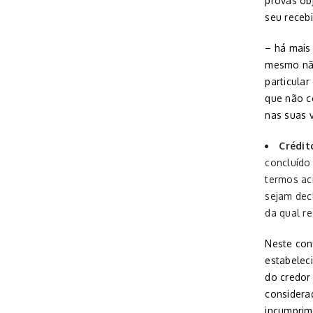
provas obj
seu receb
– há mais
mesmo não
particular
que não c
nas suas 
Crédit
concluído
termos ac
sejam dec
da qual re
Neste con
estabeleci
do credor
considera
incumprim