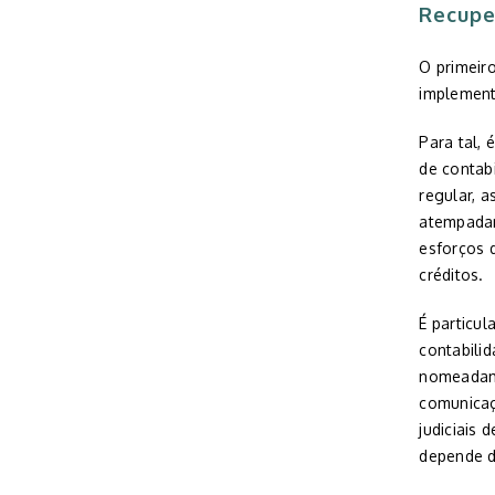
Recupe
.
O primeir
implement
Para tal, 
de contab
regular, a
atempadam
esforços 
créditos.
É particu
contabili
nomeadame
comunicaç
judiciais
depende d