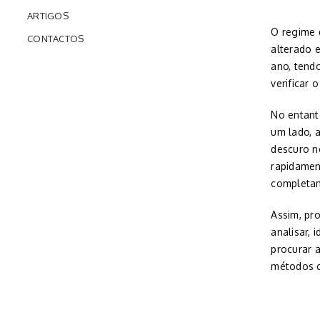
ARTIGOS
O regime 
CONTACTOS
alterado 
ano, tend
verificar
No entant
um lado, a
descuro n
rapidamen
completam
Assim, pr
analisar,
procurar 
métodos c