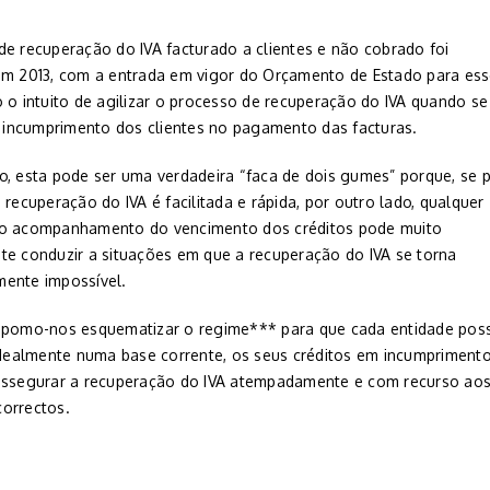
de recuperação do IVA facturado a clientes e não cobrado foi
em 2013, com a entrada em vigor do Orçamento de Estado para es
o o intuito de agilizar o processo de recuperação do IVA quando se
 o incumprimento dos clientes no pagamento das facturas.
o, esta pode ser uma verdadeira “faca de dois gumes” porque, se 
 recuperação do IVA é facilitada e rápida, por outro lado, qualquer
o acompanhamento do vencimento dos créditos pode muito
te conduzir a situações em que a recuperação do IVA se torna
ente impossível.
opomo-nos esquematizar o regime*** para que cada entidade pos
 idealmente numa base corrente, os seus créditos em incumpriment
assegurar a recuperação do IVA atempadamente e com recurso ao
orrectos.