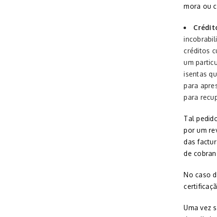
mora ou cr
Crédit
incobrabil
créditos c
um partic
isentas q
para apres
para recu
Tal pedid
por um rev
das factur
de cobran
No caso d
certificaç
Uma vez so