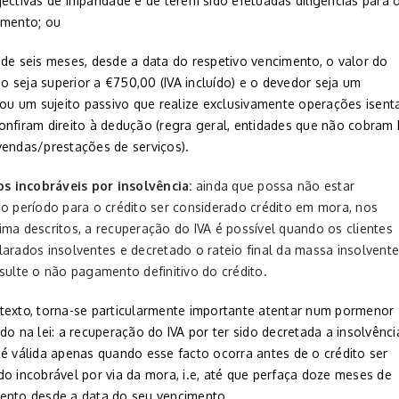
ectivas de imparidade e de terem sido efetuadas diligências para 
imento; ou
 de seis meses, desde a data do respetivo vencimento, o valor do
 seja superior a €750,00 (IVA incluído) e o devedor seja um
 ou um sujeito passivo que realize exclusivamente operações isent
onfiram direito à dedução (regra geral, entidades que não cobram 
vendas/prestações de serviços).
os incobráveis por insolvência:
ainda que possa não estar
 o período para o crédito ser considerado crédito em mora, nos
ima descritos, a recuperação do IVA é possível quando os clientes
larados insolventes e decretado o rateio final da massa insolvent
sulte o não pagamento definitivo do crédito.
texto, torna-se particularmente importante atentar num pormenor
do na lei: a recuperação do IVA por ter sido decretada a insolvênci
 é válida apenas quando esse facto ocorra antes de o crédito ser
do incobrável por via da mora, i.e, até que perfaça doze meses de
ento desde a data do seu vencimento.