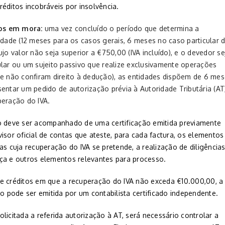
éditos incobráveis por insolvência.
os em mora:
uma vez concluído o período que determina a
idade (12 meses para os casos gerais, 6 meses no caso particular 
ujo valor não seja superior a €750,00 (IVA incluído), e o devedor se
ular ou um sujeito passivo que realize exclusivamente operações
ue não confiram direito à dedução), as entidades dispõem de 6 me
entar um pedido de autorização prévia à Autoridade Tributária (AT
peração do IVA.
o deve ser acompanhado de uma certificação emitida previamente
isor oficial de contas que ateste, para cada factura, os elementos
as cuja recuperação do IVA se pretende, a realização de diligência
ça e outros elementos relevantes para processo.
e créditos em que a recuperação do IVA não exceda €10.000,00, a
ão pode ser emitida por um contabilista certificado independente.
licitada a referida autorização à AT, será necessário controlar a