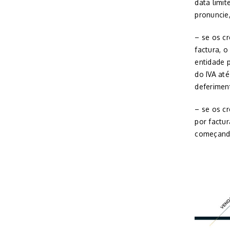
data limi
pronuncie,
– se os cr
factura, 
entidade 
do IVA até
deferimen
– se os cr
por factu
começando