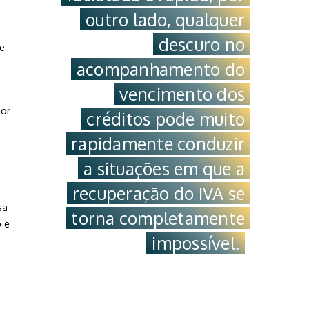
outro lado, qualquer
descuro no
se
acompanhamento do
vencimento dos
por
créditos pode muito
rapidamente conduzir
a situações em que a
recuperação do IVA se
sa
torna completamente
o e
impossível.
s