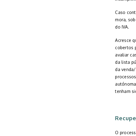
Caso contr
mora, sob
do IVA.
Acresce q
cobertos 
avaliar c
da lista p
da venda/
processos
autónomas
tenham sid
Recupe
.
O process