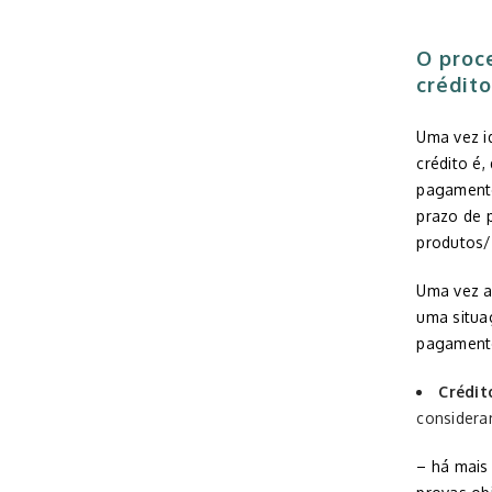
O proc
crédit
.
Uma vez id
crédito é,
pagamento
prazo de 
produtos/
Uma vez a
uma situa
pagament
Crédi
considera
– há mais