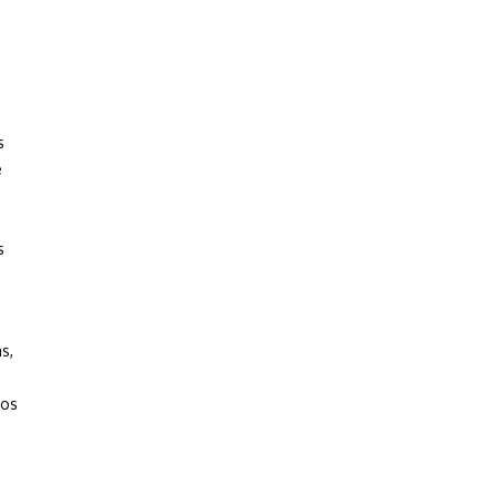
s
e
s
s,
sos