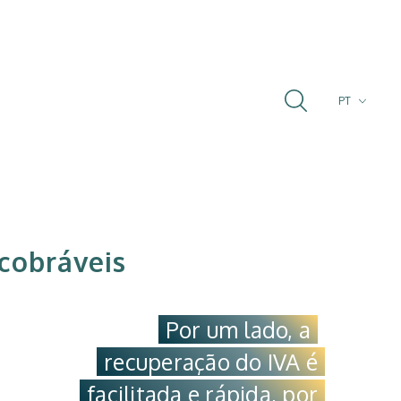
PT
FR
EN
ncobráveis
Por um lado, a
recuperação do IVA é
facilitada e rápida, por