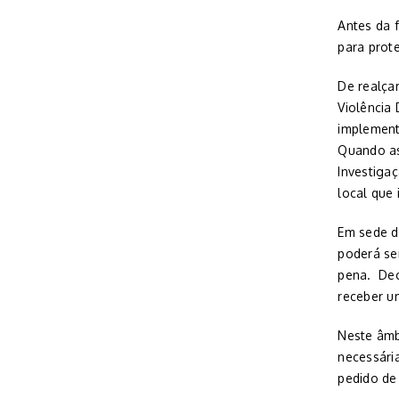
Antes da 
para prot
De realça
Violência
implement
Quando as
Investiga
local que 
Em sede de
poderá se
pena. Dec
receber u
Neste âmb
necessári
pedido de 