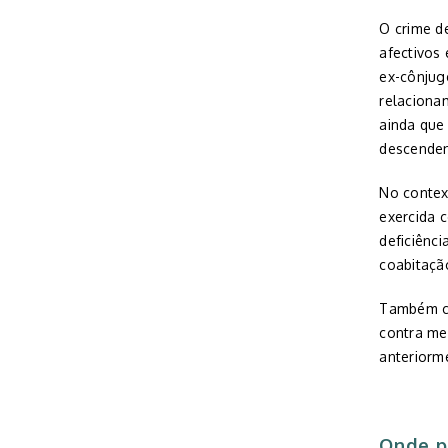
O crime 
afectivos
ex-cônjug
relaciona
ainda que
descenden
No context
exercida 
deficiênc
coabitaçã
Também c
contra me
anteriorm
Onde p