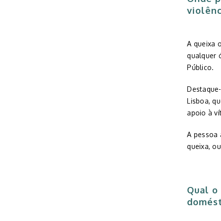
violên
A queixa 
qualquer ó
Público.
Destaque-
Lisboa, q
apoio à v
A pessoa 
queixa, ou
Qual o
domés