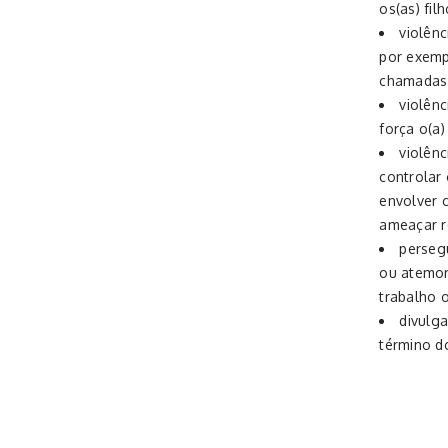
os(as) fi
violênc
por exempl
chamadas 
violên
força o(a)
violên
controlar
envolver c
ameaçar re
perseg
ou atemor
trabalho 
divulga
término d