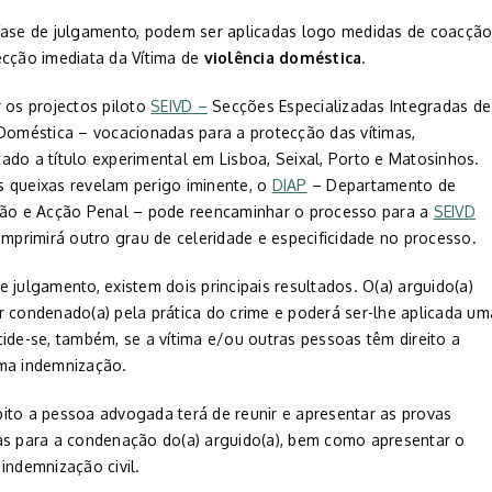
fase de julgamento, podem ser aplicadas logo medidas de coacçã
ecção imediata da Vítima de
violência doméstica
.
r os projectos piloto
SEIVD –
Secções Especializadas Integradas de
 Doméstica – vocacionadas para a protecção das vítimas,
ado a título experimental em Lisboa, Seixal, Porto e Matosinhos.
 queixas revelam perigo iminente, o
DIAP
– Departamento de
ção e Acção Penal – pode reencaminhar o processo para a
SEIVD
imprimirá outro grau de celeridade e especificidade no processo.
 julgamento, existem dois principais resultados. O(a) arguido(a)
r condenado(a) pela prática do crime e poderá ser-lhe aplicada um
ide-se, também, se a vítima e/ou outras pessoas têm direito a
ma indemnização.
ito a pessoa advogada terá de reunir e apresentar as provas
as para a condenação do(a) arguido(a), bem como apresentar o
indemnização civil.