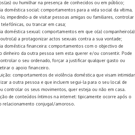
lhos(as) ou humilhar na presença de conhecidos ou em público;
ia doméstica social: comportamentos para a vida social da vítima,
o, impedindo-a de visitar pessoas amigas ou familiares, controlar
telefónicas, ou trancar em casa;
cia doméstica sexual: comportamentos em que o(a) companheiro(a)
 outro(a) a protagonizar actos sexuais contra a sua vontade;
cia doméstica financeira: comportamentos com o objectivo de
 o dinheiro da outra pessoa sem esta querer e/ou consentir. Pode
ontrolar o seu ordenado, forçar a justificar qualquer gasto ou
tirar o apoio financeiro.
uição: comportamentos de violência doméstica que visam intimidar
izar a outra pessoa e que incluem segui-la para o seu local de
ou controlar os seus movimentos, quer esteja ou não em casa.
ção de conteúdos íntimos na internet: tipicamente ocorre após o
o relacionamento conjugal/amoroso.