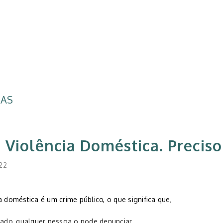
IAS
i Violência Doméstica. Preci
22
a doméstica é um crime público, o que significa que,
lado, qualquer pessoa o pode denunciar,