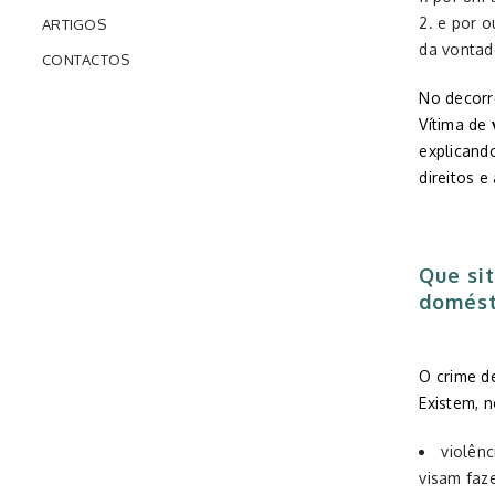
e por o
ARTIGOS
da vontad
CONTACTOS
No decorr
Vítima de
explicand
direitos e
Que si
domést
O crime de
Existem, n
violên
visam faz