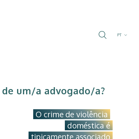
PT
FR
EN
so de um/a advogado/a?
O crime de violência
doméstica é
tipicamente associado