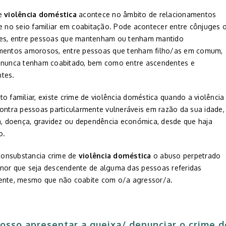
de
violência doméstica
acontece no âmbito de relacionamentos
 e no seio familiar em coabitação. Pode acontecer entre cônjuges 
es, entre pessoas que mantenham ou tenham mantido
mentos amorosos, entre pessoas que tenham filho/as em comum,
 nunca tenham coabitado, bem como entre ascendentes e
tes.
o familiar, existe crime de violência doméstica quando a violência
contra pessoas particularmente vulneráveis em razão da sua idade,
ia, doença, gravidez ou dependência económica, desde que haja
o.
onsubstancia crime de
violência doméstica
o abuso perpetrado
nor que seja descendente de alguma das pessoas referidas
ente, mesmo que não coabite com o/a agressor/a.
osso apresentar a queixa/ denunciar o crime d