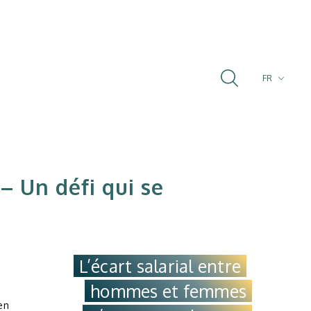
FR
PT
EN
 – Un défi qui se
L’écart salarial entre
hommes et femmes
en