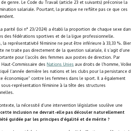
n de genre. Le Code du Travail (article 23 et suivants) préconise la
mination salariale. Pourtant, la pratique ne reflète pas ce que ces
fendent.
 la parité (loi n° 23/2024) a établi la proportion de chaque sexe dan
s des fédérations sportives et de la ligue professionnelle.
 la représentativité féminine ne peut être inférieure à 33,33 %. Bie
te ne traite pas directement de la question salariale, il s’agit d’une
ortante pour l’accès des femmes aux postes de direction. Par
 le Haut-Commissaire des
Nations Unies
aux droits de l’homme, Volk
itiqué l’année dernière les nations et les clubs pour la persistance 
nce économique” contre les femmes dans le sport. Il a également
 sous-représentation féminine à la tête des structures
nelles.
ntexte, la nécessité d’une intervention législative soulève une
:
cette inclusion ne devrait-elle pas découler naturellement
iété guidée par les principes d’égalité et de mérite ?