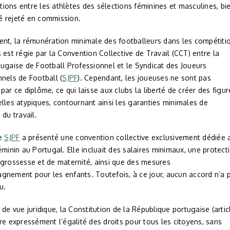
ons entre les athlètes des sélections féminines et masculines, bi
été rejeté en commission.
ent, la rémunération minimale des footballeurs dans les compétiti
 est régie par la Convention Collective de Travail (CCT) entre la
ugaise de Football Professionnel et le Syndicat des Joueurs
nels de Football (
SJPF
). Cependant, les joueuses ne sont pas
par ce diplôme, ce qui laisse aux clubs la liberté de créer des figur
lles atypiques, contournant ainsi les garanties minimales de
 du travail.
le
SJPF
a présenté une convention collective exclusivement dédiée 
éminin au Portugal. Elle incluait des salaires minimaux, une protect
 grossesse et de maternité, ainsi que des mesures
gnement pour les enfants. Toutefois, à ce jour, aucun accord n’a 
u.
 de vue juridique, la Constitution de la République portugaise (artic
re expressément l’égalité des droits pour tous les citoyens, sans