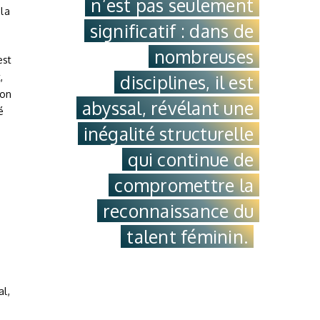
n’est pas seulement
 la
significatif : dans de
nombreuses
est
,
disciplines, il est
ion
abyssal, révélant une
é
a
inégalité structurelle
n
qui continue de
compromettre la
reconnaissance du
talent féminin.
s
al,