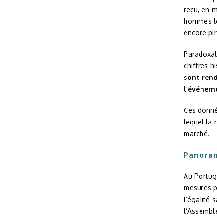
reçu, en 
hommes lo
encore pir
Paradoxal
chiffres h
sont rend
l’événeme
Ces donné
lequel la 
marché.
Panoram
Au Portug
mesures po
l’égalité 
l’Assemblé