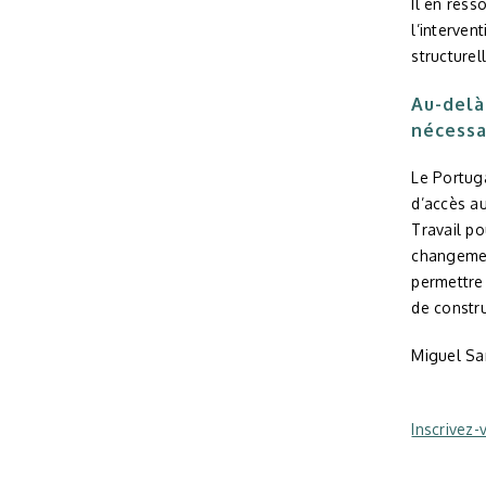
Il en ress
l’interven
structurel
Au-delà
nécessa
Le Portuga
d’accès au
Travail po
changemen
permettre 
de constru
Miguel Sa
Inscrivez-