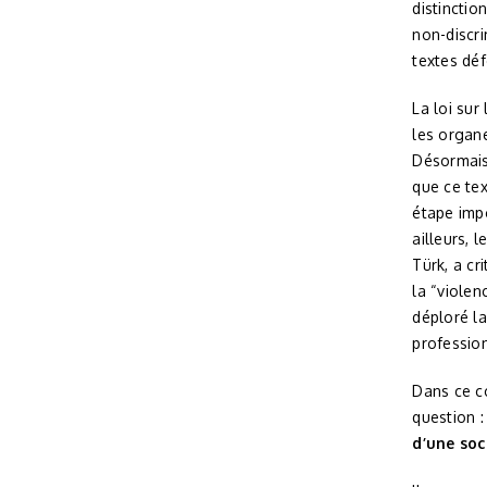
distinctio
non-discri
textes dé
La loi sur
les organe
Désormais,
que ce tex
étape imp
ailleurs,
Türk, a cr
la “viole
déploré la
profession
Dans ce co
question 
d’une soc