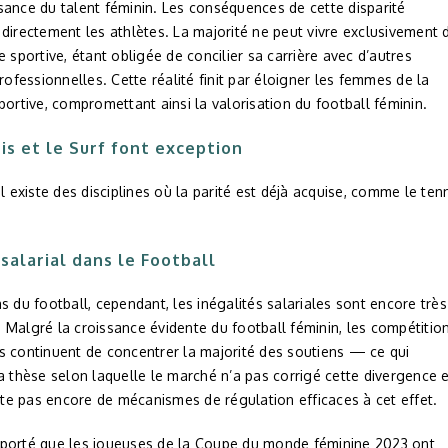
sance du talent féminin. Les conséquences de cette disparité
directement les athlètes. La majorité ne peut vivre exclusivement 
e sportive, étant obligée de concilier sa carrière avec d’autres
professionnelles. Cette réalité finit par éloigner les femmes de la
portive, compromettant ainsi la valorisation du football féminin.
is et le Surf font exception
il existe des disciplines où la parité est déjà acquise, comme le ten
 salarial dans le Football
s du football, cependant, les inégalités salariales sont encore très
Malgré la croissance évidente du football féminin, les compétitio
s continuent de concentrer la majorité des soutiens — ce qui
a thèse selon laquelle le marché n’a pas corrigé cette divergence 
iste pas encore de mécanismes de régulation efficaces à cet effet.
porté que les joueuses de la Coupe du monde féminine 2023 ont