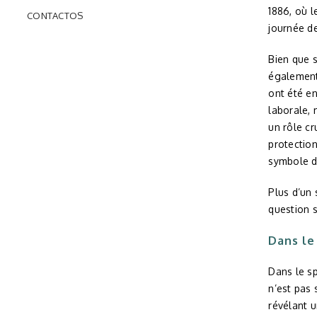
1886, où l
CONTACTOS
journée de
Bien que 
également 
ont été en
laborale, 
un rôle cr
protection
symbole d
Plus d’un 
question s
Dans le
Dans le sp
n’est pas 
révélant u