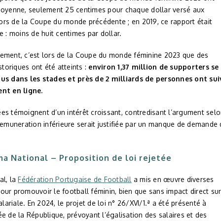
moyenne, seulement 25 centimes pour chaque dollar versé aux
rs de la Coupe du monde précédente ; en 2019, ce rapport était
e : moins de huit centimes par dollar.
ement, c’est lors de la Coupe du monde féminine 2023 que des
istoriques ont été atteints :
environ 1,37 million de supporters se
us dans les stades et près de 2 milliards de personnes ont sui
nt en ligne.
es témoignent d’un intérêt croissant, contredisant l’argument sel
remuneration inférieure serait justifiée par un manque de demande
a National – Proposition de loi rejetée
al, la
Fédération Portugaise de Football
a mis en œuvre diverses
ur promouvoir le football féminin, bien que sans impact direct su
salariale. En 2024, le projet de loi n° 26/XVI/1.ª a été présenté à
e de la République, prévoyant l’égalisation des salaires et des