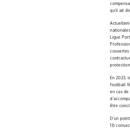
compensati
qu’il ait 
Actuellem
nationales
Ligue Port
Profession
couvertes 
contractue
protection
En 2023, 
football f
en cas de
d’accompa
être concl
D’un point
13) consac