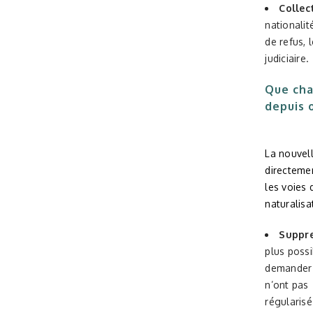
Collec
nationalit
de refus, 
judiciaire.
Que cha
depuis 
La nouvell
directeme
les voies 
naturalisa
Suppre
plus possi
demander u
n’ont pas
régularis