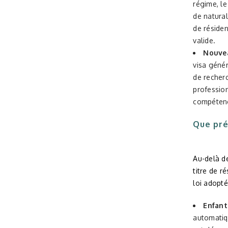
régime, le
de natural
de réside
valide.
Nouvea
visa géné
de recher
professio
compétence
Que pré
Au-delà d
titre de ré
loi adopté
Enfant
automatiq