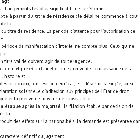
s’agit
s changements les plus significatifs de la réforme.
te à partir du titre de résidence :
le délai ne commence à couri
 de la
 du titre de résidence. La période d’attente pour l’autorisation de
 y
 période de manifestation d’intérêt, ne compte plus. Ceux qui ne
 pas
n titre valide doivent agir de toute urgence.
tion civique et culturelle :
une preuve de connaissance de la
 l’histoire et
es nationaux, par test ou certificat, est désormais exigée, ainsi
laration solennelle d’adhésion aux principes de l’État de droit
que et la preuve de moyens de subsistance.
on établie après la majorité :
la filiation établie par décision de
rès la
roduit des effets sur la nationalité si la demande est présentée da
 caractère définitif du jugement.