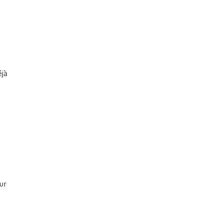
éjà
ur