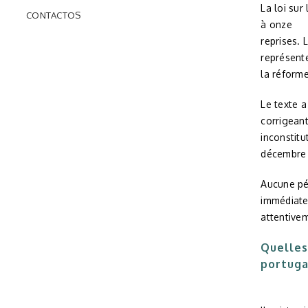
La loi sur
CONTACTOS
à onze
reprises.
représent
la réform
Le texte a
corrigeant
inconstitu
décembre
Aucune pér
immédiate
attentivem
Quelles
portuga