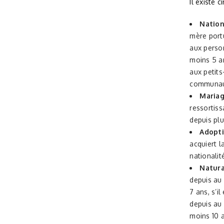
Il existe 
Nationa
mère port
aux perso
moins 5 an
aux petits
communaut
Mariag
ressortiss
depuis plu
Adopti
acquiert l
nationalit
Natura
depuis au
7 ans, s’i
depuis au
moins 10 a