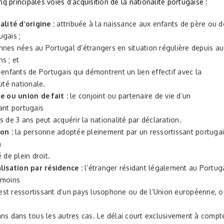
cinq principales voies d’acquisition de la nationalité portugaise :
lité d’origine :
attribuée à la naissance aux enfants de père ou d
ugais ;
nnes nées au Portugal d’étrangers en situation régulière depuis au
s ; et
-enfants de Portugais qui démontrent un lien effectif avec la
é nationale.
e ou union de fait :
le conjoint ou partenaire de vie d’un
ant portugais
s de 3 ans peut acquérir la nationalité par déclaration.
on :
la personne adoptée pleinement par un ressortissant portuga
a
é de plein droit.
lisation par résidence :
l’étranger résidant légalement au Portug
 moins
l est ressortissant d’un pays lusophone ou de l’Union européenne, 
ns dans tous les autres cas. Le délai court exclusivement à compt