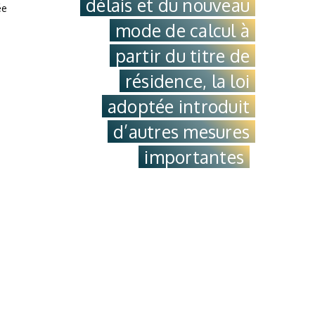
délais et du nouveau
ée
mode de calcul à
—
partir du titre de
résidence, la loi
adoptée introduit
d’autres mesures
importantes