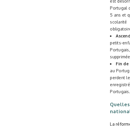
est désor
Portugal 
5 ans et q
scolarité
obligatoi
Ascend
petits-enf
Portugais,
supprimée
Fin de
au Portug
perdent le
enregist
Portugais
Quelles
nationa
La réforme