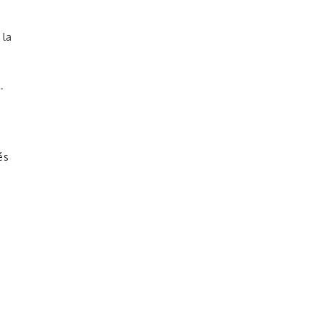
 la
-
és