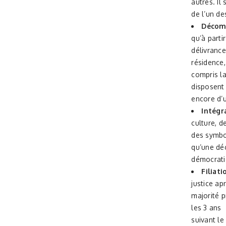
autres. Il 
de l’un de
Décomp
qu’à partir
délivrance
résidence,
compris la
disposent
encore d’u
Intégra
culture, de
des symbol
qu’une déc
démocrati
Filiati
justice ap
majorité p
les 3 ans
suivant le