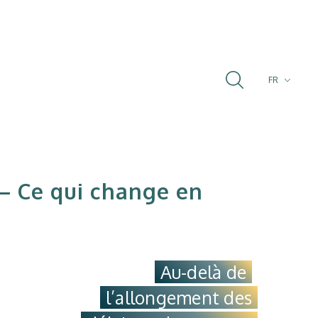
FR
PT
EN
 — Ce qui change en
Au-delà de
l’allongement des