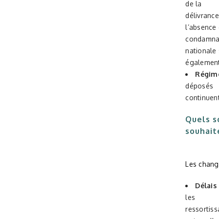
de la
délivrance
l’absence
condamnat
nationale
également
Régime
déposés
continuent
Quels s
souhait
Les chang
Délais
les
ressortiss