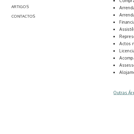
Compra
ARTIGOS
Arrend
Arrend
CONTACTOS
Financ
Assist
Repres
Actos n
Licenc
Acompa
Assess
Alojam
Outras Ár