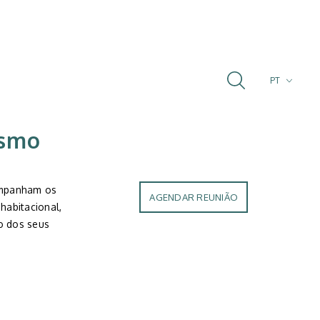
PT
FR
EN
ismo
ompanham os
AGENDAR REUNIÃO
habitacional,
o dos seus