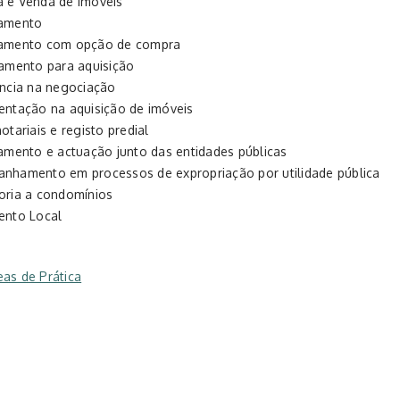
 e Venda de Imóveis
amento
amento com opção de compra
iamento para aquisição
ência na negociação
entação na aquisição de imóveis
otariais e registo predial
iamento e actuação junto das entidades públicas
nhamento em processos de expropriação por utilidade pública
oria a condomínios
ento Local
eas de Prática